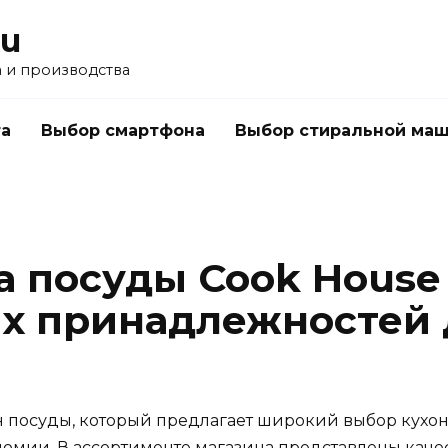
ru
а и производства
а
Выбор смартфона
Выбор стиральной ма
а посуды Cook Hous
х принадлежностей 
н посуды, который предлагает широкий выбор кухо
омии. В ассортименте магазина представлены кач