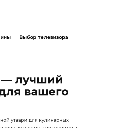
шины
Выбор телевизора
e — лучший
для вашего
нной утвари для кулинарных
ественные и стильные предметы