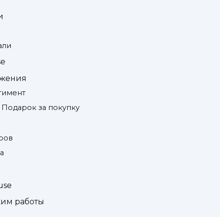
и
али
se
ожения
ртимент
Подарок за покупку
ров
а
use
жим работы