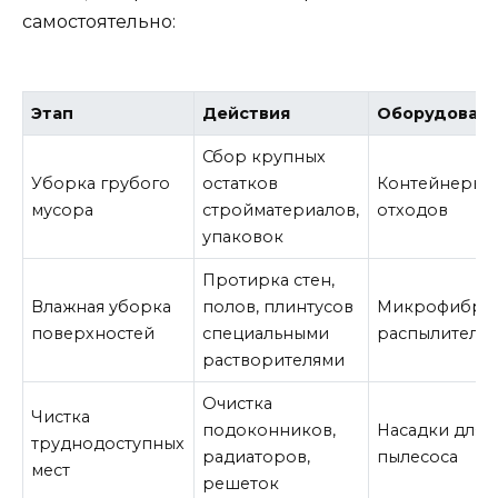
самостоятельно:
Этап
Действия
Оборудован
Сбор крупных
Уборка грубого
остатков
Контейнеры 
мусора
стройматериалов,
отходов
упаковок
Протирка стен,
Влажная уборка
полов, плинтусов
Микрофибра,
поверхностей
специальными
распылители
растворителями
Очистка
Чистка
подоконников,
Насадки для
труднодоступных
радиаторов,
пылесоса
мест
решеток