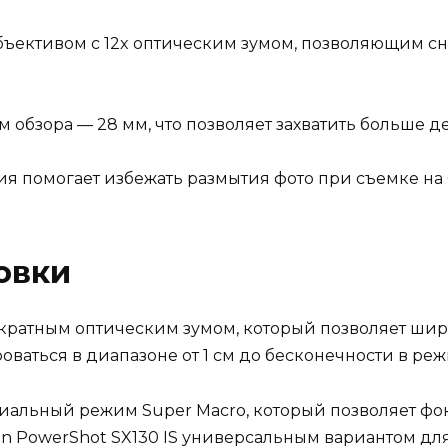
объективом с 12x оптическим зумом, позволяющим с
 обзора — 28 мм, что позволяет захватить больше д
я помогает избежать размытия фото при съемке на
овки
2-кратным оптическим зумом, который позволяет ши
аться в диапазоне от 1 см до бесконечности в реж
альный режим Super Macro, который позволяет фок
non PowerShot SX130 IS универсальным вариантом для