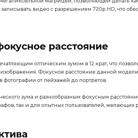
2-мегапиксельной матрицей, позволяющей делать к
 записывать видео с разрешением 720p HD, что обес
фокусное расстояние
печатляющим оптическим зумом в 12 крат, что позво
 изображения. Фокусное расстояние данной модели с
 фотографии от пейзажей до портретов.
еского зума и разнообразным фокусным расстоянием
афов, так и для опытных пользователей, желающих 
ктива