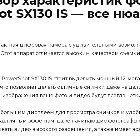
ор характеристик ф
t SX130 IS — все ню
пактная цифровая камера с удивительными возможн
. Этот аппарат отличается высоким качеством съем
 PowerShot SX130 IS стоит выделить мощный 12-ме
, что позволяет делать отличные снимки даже на да
 изображения ваше фото и видео будут всегда четк
большим дисплеем для просмотра снимков и удобн
азличным эффектам, даже начинающие фотографы с
ывать видео высокого разрешения, а также имеет в