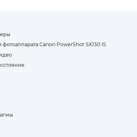
меры
фотоаппарата Canon PowerShot SX130 IS
идео
асстояние
и
рагмы