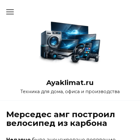
Перейти
к
содержанию
Ayaklimat.ru
Техника для дома, офиса и производства
Мерседес амг построил
велосипед из карбона
Недавно
было анонсировано появление