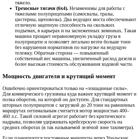
тяжело.
Трехосные тягачи (6х4).
Незаменимы для работы с
тяжелыми полуприцепами (самосвалы, тралы,
цистерны, щеповозы). Два ведущих моста обеспечивают
отличную зацепную способность на скользких
подъемах, в карьерах и на заснеженных зимниках. Такая
машина прощает неравномерную укладку груза в
полуприцепе и позволяет легально везти больше тонн
без нарушения нормативов по нагрузке на ведущую
тележку. Обратная сторона — повышенный
собственный вес машины, увеличенный расход дизеля и
более высокая стоимость обслуживания ходовой части.
Мощность двигателя и крутящий момент
Ошибочно ориентироваться только на «лошадиные силы».
Для коммерческого грузовика куда важнее крутящий момент и
полка оборотов, на которой он доступен. Для стандартных
шторных полуприцепов с загрузкой до 20 тонн на равнинных
маршрутах оптимальным считается мотор мощностью 400–
460 л.с. Такой силовой агрегат работает без критического
надрыва, позволяя удерживать крейсерскую скорость на
средних оборотах (в так называемой зелёной зоне тахометра).
Если планируются постоянные маршруты через Уральские