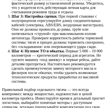
фактический размер установленной резины. Убедитесь,
что у водителя есть действующая личная карта для
считывания режимов труда и отдыха.
Шаг 3: Настройка сцепки.
При первой стыковке с
полуприцепом отрегулируйте длину соединительных
кабелей (электрика, ABS/EBS, воздушные магистрали).
Они не должны провисать до рамы, трубе или
натягиваться «струной» при максимальном изломе
автопоезда. Проверьте корректность работы тормозной
системы: тягач и прицеп должны тормозить синхронно,
без «складывания» или опережающего удара сзади.
Шаг 4: Нулевое ТО и обкатка.
Первые 5 000 – 10 000
километров — критический период для агрегатов. Не
грузите машину «под завязку» в первые рейсы, дайте
деталям притереться. Настоятельно рекомендуется
сделать промежуточную замену моторного масла и
фильтров после обкатки, чтобы удалить возможные
технологические продукты приработки из масляной
системы.
Правильный подбор седельного тягача — это всегда
компромисс между мощностью, надежностью и ценой
километра пробега. Инвестируйте время в детальный просчет
логистики, выбирайте понятные моторы с доступным
сервисом, детально прописывайте комплектацию под свои