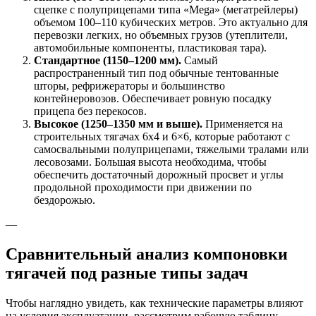
сцепке с полуприцепами типа «Mega» (мегатрейлеры)
объемом 100–110 кубических метров. Это актуально для
перевозки легких, но объемных грузов (утеплители,
автомобильные компоненты, пластиковая тара).
Стандартное (1150–1200 мм).
Самый
распространенный тип под обычные тентованные
шторы, рефрижераторы и большинство
контейнеровозов. Обеспечивает ровную посадку
прицепа без перекосов.
Высокое (1250–1350 мм и выше).
Применяется на
строительных тягачах 6х4 и 6×6, которые работают с
самосвальными полуприцепами, тяжелыми тралами или
лесовозами. Большая высота необходима, чтобы
обеспечить достаточный дорожный просвет и углы
продольной проходимости при движении по
бездорожью.
—
Сравнительный анализ компоновки
тягачей под разные типы задач
Чтобы наглядно увидеть, как технические параметры влияют
на условия эксплуатации, рассмотрим рабочую таблицу