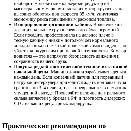
наоборот: «тяговитый» карьерный редуктор на
магистральном маршруте заставит мотор крутиться на
высоких оборотах при скорости 85 км/ч, уничтожая
экономику рейса повышенным расходом топлива.
Игнорирование эргономики кабины.
Водительский
дефицит на рынке грузоперевозок сейчас огромный.
Если посадить профессионала на дальнее плечо в
тесную кабину с низким потолком без нормального
холодильника и с жесткой подвеской самого сиденья, он
уйдет к конкурентам при первой возможности. Комфорт
водителя — это напрямую безопасность движения и
сохранность вашего груза.
Покупка редкой «экзотической» техники из-за низкой
начальной цены.
Машина должна зарабатывать деньги
каждый день. Если копеечный датчик или порванный
патрубок интеркулера приходится ждать под заказ из-за
границы по 3–4 недели, тягач превращается в памятник
упущенной выгоде. Проверяйте наличие центрального
склада запчастей у бренда в РФ и плотность дилерских
СТО на ваших регулярных маршрутах.
—
Практические рекомендации по