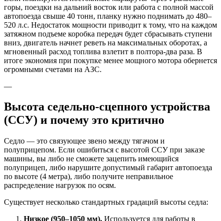
горы, поездки на дальний восток или работа с полной массой
автопоезда свыше 40 тонн, планку нужно поднимать до 480–
520 л.с. Недостаток мощности приводит к тому, что на каждом
затяжном подъеме коробка передач будет сбрасывать ступени
вниз, двигатель начнет реветь на максимальных оборотах, а
мгновенный расход топлива взлетит в полтора-два раза. В
итоге экономия при покупке менее мощного мотора обернется
огромными счетами на АЗС.
—
Высота седельно-сцепного устройства
(ССУ) и почему это критично
Седло — это связующее звено между тягачом и
полуприцепом. Если ошибиться с высотой ССУ при заказе
машины, вы либо не сможете зацепить имеющийся
полуприцеп, либо нарушите допустимый габарит автопоезда
по высоте (4 метра), либо получите неправильное
распределение нагрузок по осям.
Существует несколько стандартных градаций высоты седла:
Низкое (950–1050 мм).
Используется для работы в