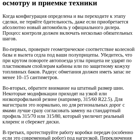
осмотру и приемке техники
Когда конфигурация определена и вы переходите к этапу
сделки, не теряйте бдительность, даже если приобретается
абсолютно новый автомобиль у официального дилера.
Процесс контроля должен включать несколько обязательных
шагов.
Во-первых, проверьте геометрическое соответствие колесной
базы и вылета седла под ваши полуприцепы. Убедитесь, что
при крутом повороте автопоезда углы прицепа не ударят по
пластиковым спойлерам кабины или по защитному кожуху
топливных баков. Радиус обметания должен иметь запас не
менее 10–15 сантиметров.
Во-вторых, обратите внимание на штатный размер шин.
Некоторые модификации приходят на узкой или
низкопрофильной резине (например, 315/60 R22.5). Для
магистрали это нормально, но для региональных дорог с
ямами лучше сразу согласовать замену на стандартный
профиль 315/70 или 315/80, который увеличит реальный
клиренс и сбережет диски.
В-третьих, протестируйте работу коробки передач (особенно
если это современный робот) под нагрузкой. Переключения