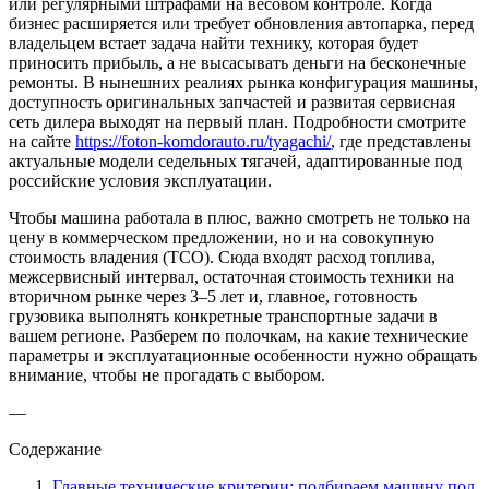
или регулярными штрафами на весовом контроле. Когда
бизнес расширяется или требует обновления автопарка, перед
владельцем встает задача найти технику, которая будет
приносить прибыль, а не высасывать деньги на бесконечные
ремонты. В нынешних реалиях рынка конфигурация машины,
доступность оригинальных запчастей и развитая сервисная
сеть дилера выходят на первый план. Подробности смотрите
на сайте
https://foton-komdorauto.ru/tyagachi/
, где представлены
актуальные модели седельных тягачей, адаптированные под
российские условия эксплуатации.
Чтобы машина работала в плюс, важно смотреть не только на
цену в коммерческом предложении, но и на совокупную
стоимость владения (TCO). Сюда входят расход топлива,
межсервисный интервал, остаточная стоимость техники на
вторичном рынке через 3–5 лет и, главное, готовность
грузовика выполнять конкретные транспортные задачи в
вашем регионе. Разберем по полочкам, на какие технические
параметры и эксплуатационные особенности нужно обращать
внимание, чтобы не прогадать с выбором.
—
Содержание
Главные технические критерии: подбираем машину под