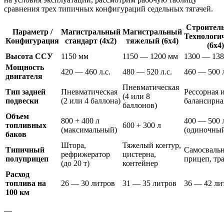
сравнения трех типичных конфигураций седельных тягачей.
Строитель
Параметр /
Магистральный
Магистральный
Технологи
Конфигурация
стандарт (4х2)
тяжелый (6х4)
(6х4)
Высота ССУ
1150 мм
1150 — 1200 мм
1300 — 138
Мощность
420 — 460 л.с.
480 — 520 л.с.
460 — 500 л
двигателя
Пневматическая
Тип задней
Пневматическая
Рессорная 
(4 или 8
подвески
(2 или 4 баллона)
балансирна
баллонов)
Объем
800 + 400 л
400 — 500 
топливных
600 + 300 л
(максимальный)
(одиночный
баков
Штора,
Тяжелый контур,
Типичный
Самосваль
рефрижератор
цистерна,
полуприцеп
прицеп, тр
(до 20 т)
контейнер
Расход
топлива на
26 — 30 литров
31 — 35 литров
36 — 42 ли
100 км
—