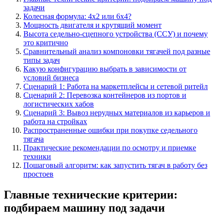
задачи
Колесная формула: 4х2 или 6х4?
Мощность двигателя и крутящий момент
Высота седельно-сцепного устройства (ССУ) и почему
это критично
Сравнительный анализ компоновки тягачей под разные
типы задач
Какую конфигурацию выбрать в зависимости от
условий бизнеса
Сценарий 1: Работа на маркетплейсы и сетевой ритейл
Сценарий 2: Перевозка контейнеров из портов и
логистических хабов
Сценарий 3: Вывоз нерудных материалов из карьеров и
работа на стройках
Распространенные ошибки при покупке седельного
тягача
Практические рекомендации по осмотру и приемке
техники
Пошаговый алгоритм: как запустить тягач в работу без
простоев
Главные технические критерии:
подбираем машину под задачи