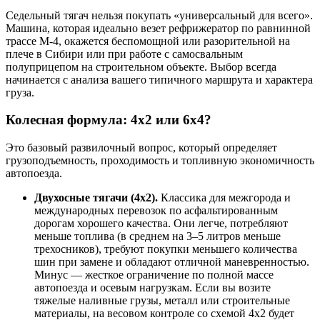
Седельный тягач нельзя покупать «универсальный для всего».
Машина, которая идеально везет рефрижератор по равнинной
трассе М-4, окажется беспомощной или разорительной на
плече в Сибири или при работе с самосвальным
полуприцепом на строительном объекте. Выбор всегда
начинается с анализа вашего типичного маршрута и характера
груза.
Колесная формула: 4х2 или 6х4?
Это базовый развилочный вопрос, который определяет
грузоподъемность, проходимость и топливную экономичность
автопоезда.
Двухосные тягачи (4х2).
Классика для межгорода и
международных перевозок по асфальтированным
дорогам хорошего качества. Они легче, потребляют
меньше топлива (в среднем на 3–5 литров меньше
трехосников), требуют покупки меньшего количества
шин при замене и обладают отличной маневренностью.
Минус — жесткое ограничение по полной массе
автопоезда и осевым нагрузкам. Если вы возите
тяжелые наливные грузы, металл или строительные
материалы, на весовом контроле со схемой 4х2 будет