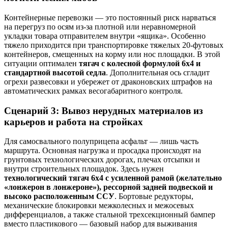
Контейнерные перевозки — это постоянный риск нарваться
на перегруз по осям из-за плотной или неравномерной
укладки товара отправителем внутри «ящика». Особенно
тяжело приходится при транспортировке тяжелых 20-футовых
контейнеров, смещенных на корму или нос площадки. В этой
ситуации оптимален
тягач с колесной формулой 6х4 и
стандартной высотой седла
. Дополнительная ось сгладит
огрехи развесовки и убережет от драконовских штрафов на
автоматических рамках весогабаритного контроля.
Сценарий 3: Вывоз нерудных материалов из
карьеров и работа на стройках
Для самосвального полуприцепа асфальт — лишь часть
маршрута. Основная нагрузка и просадка происходят на
грунтовых технологических дорогах, плечах отсыпки и
внутри строительных площадок. Здесь нужен
технологический тягач 6х4 с усиленной рамой (желательно
«лонжерон в лонжероне»), рессорной задней подвеской и
высоко расположенным ССУ
. Бортовые редукторы,
механические блокировки межколесных и межосевых
дифференциалов, а также стальной трехсекционный бампер
вместо пластикового — базовый набор для выживания