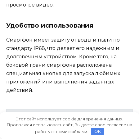
просмотре видео.
Удобство использования
Смартфон имеет защиту от воды и пыли по
стандарту IP68, что делает его надежным и
долговечным устройством. Кроме того, на
боковой грани смартфона расположена
специальная кнопка для запуска любимых
приложений или выполнения заданных
действий.
Дополнительные
Этот сайт использует cookie для хранения данных.
Интерфейсы
функции
Продолжая использовать сайт, Вы даете свое согласие на
работу с этими файлами.
OK
Сканер отпечатка пальца
USB Type-C