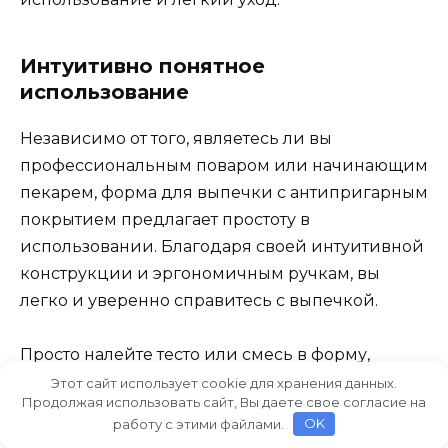
Интуитивно понятное
использование
Независимо от того, являетесь ли вы
профессиональным поваром или начинающим
пекарем, форма для выпечки с антипригарным
покрытием предлагает простоту в
использовании. Благодаря своей интуитивной
конструкции и эргономичным ручкам, вы
легко и уверенно справитесь с выпечкой.
Просто налейте тесто или смесь в форму,
равномерно распределите и отправьте в
Этот сайт использует cookie для хранения данных.
Продолжая использовать сайт, Вы даете свое согласие на
духовку. За считанные минуты вы получите
работу с этими файлами.
OK
идеально испеченное блюдо, благодаря