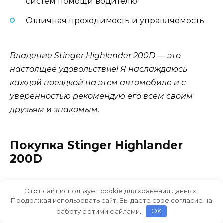
систем помощи водителю
Отличная проходимость и управляемость
Владение Stinger Highlander 200D — это
настоящее удовольствие! Я наслаждаюсь
каждой поездкой на этом автомобиле и с
уверенностью рекомендую его всем своим
друзьям и знакомым.
Покупка Stinger Highlander
200D
Если вы интересуетесь покупкой Stinger
Этот сайт использует cookie для хранения данных.
Highlander 200D, обратите внимание на
Продолжая использовать сайт, Вы даете свое согласие на
несколько важных моментов.
работу с этими файлами.
OK