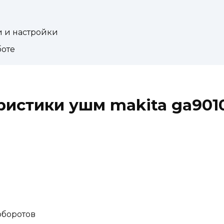
 и настройки
боте
истики ушм makita ga9010
оборотов