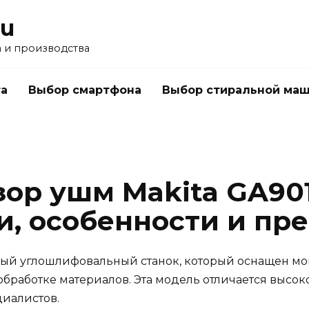
ru
а и производства
а
Выбор смартфона
Выбор стиральной ма
ор ушм Makita GA90
и, особенности и пр
ный углошлифовальный станок, который оснащен м
обработке материалов. Эта модель отличается высо
циалистов.