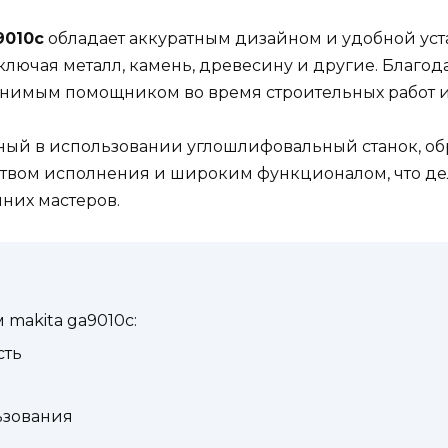
9010c
обладает аккуратным дизайном и удобной уст
лючая металл, камень, древесину и другие. Благод
менимым помощником во время строительных работ и
ный в использовании углошлифовальный станок, о
ством исполнения и широким функционалом, что де
них мастеров.
makita ga9010c:
сть
ьзования