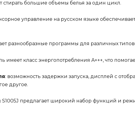
ляет стирать большие объемы белья за один цикл.
енсорное управление на русском языке обеспечивает
ает разнообразные программы для различных типов 
ль имеет класс энергопотребления A+++, что помога
ля
: возможность задержки запуска, дисплей с ото
гое другое.
 S1005J предлагает широкий набор функций и режи