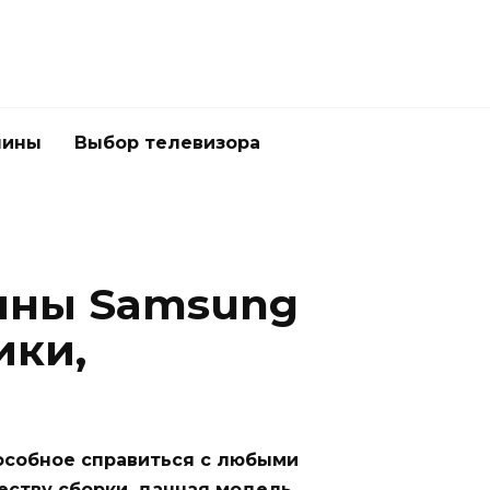
шины
Выбор телевизора
ины Samsung
ики,
особное справиться с любыми
еству сборки, данная модель