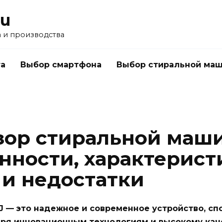
ru
а и производства
а
Выбор смартфона
Выбор стиральной ма
зор стиральной маш
нности, характерист
и недостатки
 — это надежное и современное устройство, сп
аря инновационным технологиям и высокому кач