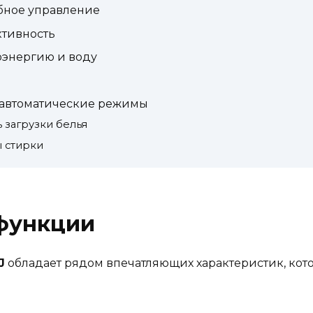
бное управление
тивность
оэнергию и воду
 автоматические режимы
 загрузки белья
 стирки
 функции
J
обладает рядом впечатляющих характеристик, кот