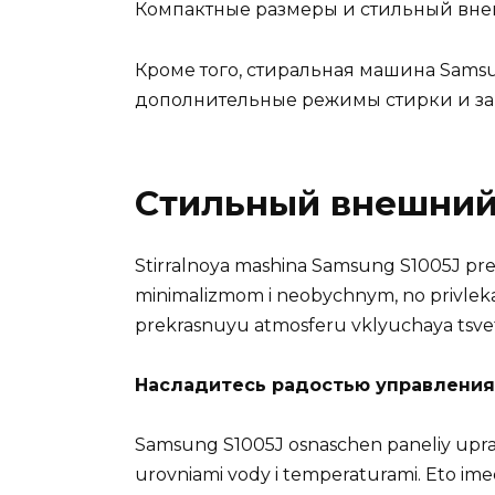
Компактные размеры и стильный вн
Кроме того, стиральная машина Sams
дополнительные режимы стирки и защ
Стильный внешний
Stirralnoya mashina Samsung S1005J pred
minimalizmom i neobychnym, no privlekat
prekrasnuyu atmosferu vklyuchaya tsvet
Насладитесь радостью управления
Samsung S1005J osnaschen paneliy uprav
urovniami vody i temperaturami. Eto ime