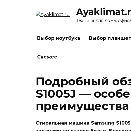
Перейти
Ayaklimat.
к
содержанию
Техника для дома, офис
Выбор ноутбука
Выбор планшет
Свежее
Подробный об
S1005J — особе
преимущества 
Стиральная машина Samsung S1005J
задачами по стирке белья. Благод