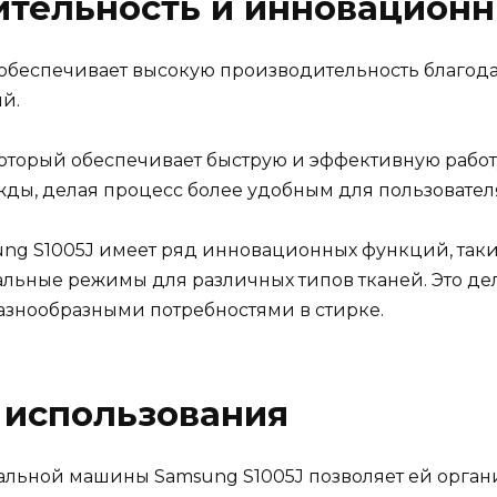
ительность и инновацион
обеспечивает высокую производительность благод
й.
торый обеспечивает быструю и эффективную работу 
жды, делая процесс более удобным для пользовател
ung S1005J имеет ряд инновационных функций, таки
альные режимы для различных типов тканей. Это д
азнообразными потребностями в стирке.
 использования
льной машины Samsung S1005J позволяет ей органи