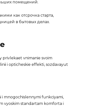
ольших помещений.
ими как отсрочка старта,
ницей в бытовых делах.
ие
y privlekaet vnimanie svoim
i i opticheskie effekti, sozdavayut
 i mnogochislennymi funkciyami,
im vyoskim standartam komforta i