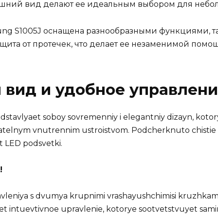
ешний вид делают ее идеальным выбором для неб
ung S1005J оснащена разнообразными функциями, так
ита от протечек, что делает ее незаменимой помощ
 вид и удобное управлен
stavlyaet soboy sovremenniy i elegantniy dizayn, kotor
elnym vnutrennim ustroistvom. Podcherknuto chistie lini
 LED podsvetki.
!
leniya s dvumya krupnimi vrashayushchimisi kruzhkami
et intuevtivnoe upravlenie, kotorye sootvetstvuyet sam