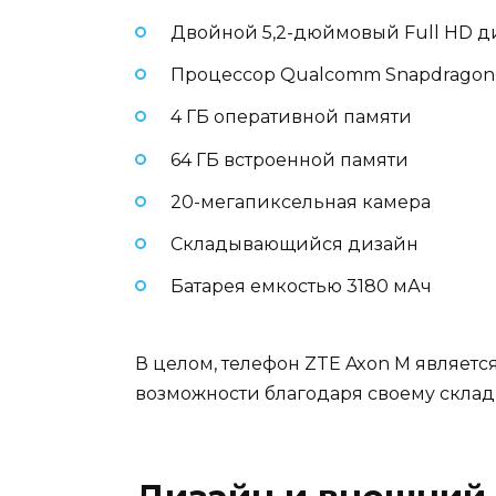
Двойной 5,2-дюймовый Full HD 
Процессор Qualcomm Snapdragon
4 ГБ оперативной памяти
64 ГБ встроенной памяти
20-мегапиксельная камера
Складывающийся дизайн
Батарея емкостью 3180 мАч
В целом, телефон ZTE Axon M являет
возможности благодаря своему скла