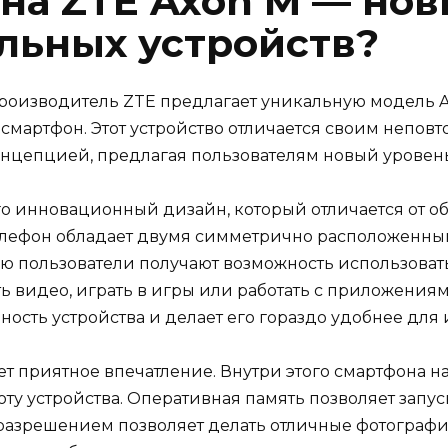
на ZTE Axon M — но
льных устройств?
оизводитель ZTE предлагает уникальную модель Ax
 смартфон. Этот устройство отличается своим непо
цепцией, предлагая пользователям новый уровень
го инновационный дизайн, который отличается от о
телефон обладает двумя симметрично расположенны
ию пользователи получают возможность использова
ть видео, играть в игры или работать с приложения
ость устройства и делает его гораздо удобнее для 
ет приятное впечатление. Внутри этого смартфона 
ту устройства. Оперативная память позволяет запу
 разрешением позволяет делать отличные фотографи