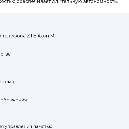
костью обеспечивает длительную автономность.
 телефона ZTE Axon M
ства
стема
изображения
я управления памятью