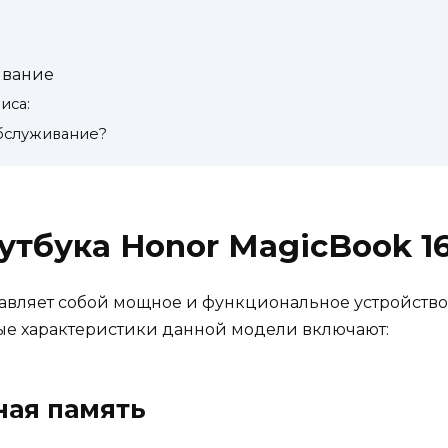
ивание
иса:
обслуживание?
утбука Honor MagicBook 1
тавляет собой мощное и функциональное устройство
е характеристики данной модели включают:
ная память