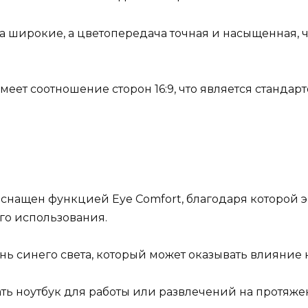
ра широкие, а цветопередача точная и насыщенная, 
меет соотношение сторон 16:9, что является станда
е оснащен функцией Eye Comfort, благодаря которо
го использования.
ь синего света, который может оказывать влияние на
ать ноутбук для работы или развлечений на протяж