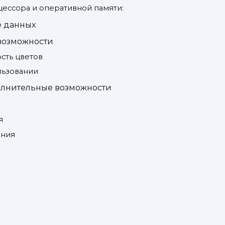
цессора и оперативной памяти:
е данных
 возможности
сть цветов
льзовании
олнительные возможности
я
ения