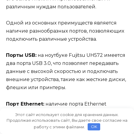
различным нуждам пользователей.
Одной из основных преимуществ является
наличие разнообразных портов, позволяющих
подключить различные устройства.
Порты USB:
на ноутбуке Fujitsu UH572 имеется
два порта USB 3.0, что позволяет передавать
данные с высокой скоростью и подключать
внешние устройства, такие как жесткие диски,
флешки или принтеры.
Порт Ethernet:
наличие порта Ethernet
позволяет подключаться к сети интернет через
Этот сайт использует cookie для хранения данных.
проводное соединение, обеспечивая
Продолжая использовать сайт, Вы даете свое согласие на
работу с этими файлами.
OK
стабильное и быстрое соединение.