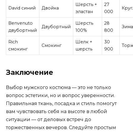
Шерсть +
27
David синий
Двойка
Круг
эластан
000
Benvenuto
Шерсть
28
Двубортный
Зима
двубортный
100%
800
Rich
Шелк +
30
Смокинг
Торж
смокинг
шерсть
900
Заключение
Выбор мужского костюма — это не только
вопрос эстетики, но и вопрос уверенности.
Правильная ткань, посадка и стиль помогут
вам чувствовать себя на высоте в любой
ситуации — от деловых встреч до
торжественных вечеров. Следуйте простым