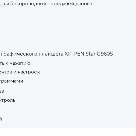
она и беспроводной передачей данных
графического планшета XP-PEN Star G960S
сть к нажатию
нтов и настроек
ограммами
ва
нтроль
й