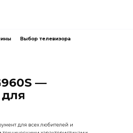
шины
Выбор телевизора
G960S —
 для
умент для всех любителей и
 техническими характеристиками,