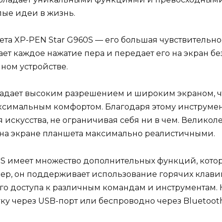
ые идеи в жизнь.
та XP-PEN Star G960S — его большая чувствительно
ает каждое нажатие пера и передает его на экран б
нном устройстве.
ладает высоким разрешением и широким экраном, ч
ксимальным комфортом. Благодаря этому инструмент
искусства, не ограничивая себя ни в чем. Великоле
на экране планшета максимально реалистичными.
60S имеет множество дополнительных функций, кото
ер, он поддерживает использование горячих клави
го доступа к различным командам и инструментам. 
у через USB-порт или беспроводно через Bluetooth,