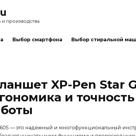
ru
а и производства
а
Выбор смартфона
Выбор стиральной ма
ланшет XP-Pen Star 
гономика и точность
аботы
960S — это надежный и многофункциональный инстр
бладает уникальными функциями и превосходными