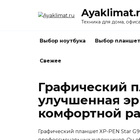
Перейти
Ayaklimat.
к
содержанию
Техника для дома, офис
Выбор ноутбука
Выбор планшет
Свежее
Графический п
улучшенная эр
комфортной р
Графический планшет XP-PEN Star G
профессиональных художников. Он о