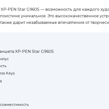
 XP-PEN Star G960S — возможность для каждого худ
поистине уникальное. Это высококачественное устр
также дарит незабываемые впечатления от творческ
аншета XP-PEN Star G960S
тилус
сть
ss Keys
я
совместимость