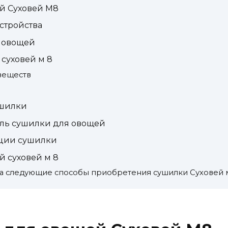
й Суховей М8
стройства
 овощей
суховей м 8
 веществ
ушилки
ель сушилки для овощей
ации сушилки
й суховей м 8
а следующие способы приобретения сушилки Суховей м