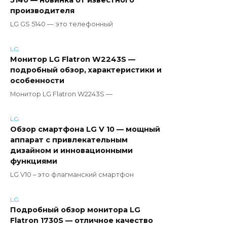
5140 — новинка от известного
производителя
LG GS 5140 — это телефонный
LG
Монитор LG Flatron W2243S —
подробный обзор, характеристики и
особенности
Монитор LG Flatron W2243S —
LG
Обзор смартфона LG V 10 — мощный
аппарат с привлекательным
дизайном и инновационными
функциями
LG V10 – это флагманский смартфон
LG
Подробный обзор монитора LG
Flatron 1730S — отличное качество