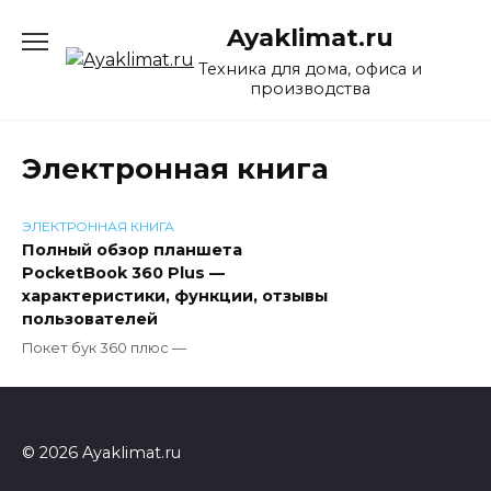
Перейти
Ayaklimat.ru
к
содержанию
Техника для дома, офиса и
производства
Электронная книга
ЭЛЕКТРОННАЯ КНИГА
Полный обзор планшета
PocketBook 360 Plus —
характеристики, функции, отзывы
пользователей
Покет бук 360 плюс —
© 2026 Ayaklimat.ru