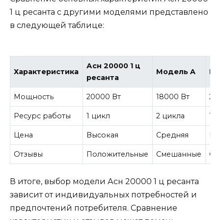
1 ц ресанта с другими моделями представлено
в следующей таблице:
Асн 20000 1 ц
Характеристика
Модель A
Мо
ресанта
Мощность
20000 Вт
18000 Вт
22
Ресурс работы
1 цикл
2 цикла
1,
Цена
Высокая
Средняя
Ни
Отзывы
Положительные
Смешанные
От
В итоге, выбор модели Асн 20000 1 ц ресанта
зависит от индивидуальных потребностей и
предпочтений потребителя. Сравнение