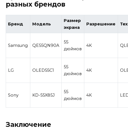
разных брендов
Размер
Бренд
Модель
Разрешение
Те
экрана
55
Samsung
QE55QN90A
4K
QL
дюймов
55
LG
OLED55C1
4K
OL
дюймов
55
Sony
KD-55X85J
4K
LE
дюймов
Заключение